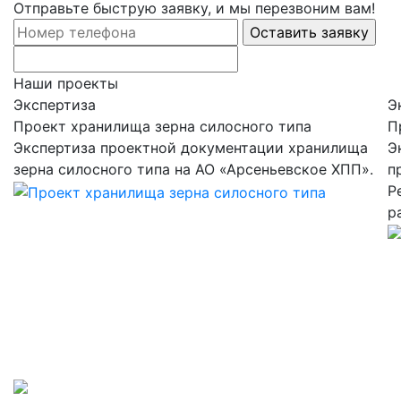
Отправьте быструю заявку, и мы перезвоним вам!
Наши проекты
Экспертиза
Э
Проект хранилища зерна силосного типа
П
Экспертиза проектной документации хранилища
Э
зерна силосного типа на АО «Арсеньевское ХПП».
п
Р
р