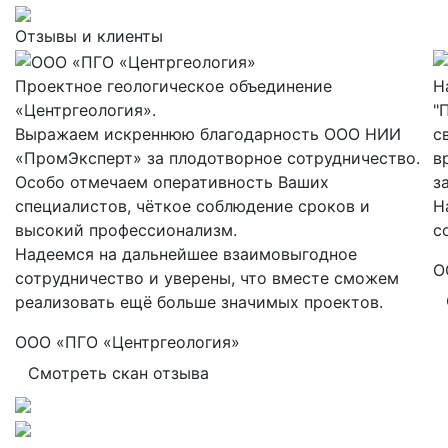
Отзывы и клиенты
Проектное геологическое объединение
Н
«Центргеология».
"
Выражаем искреннюю благодарность ООО НИИ
с
«ПромЭксперт» за плодотворное сотрудничество.
в
Особо отмечаем оперативность Ваших
з
специалистов, чёткое соблюдение сроков и
Н
высокий профессионализм.
с
Надеемся на дальнейшее взаимовыгодное
О
сотрудничество и уверены, что вместе сможем
реализовать ещё больше значимых проектов.
ООО «ПГО «Центргеология»
Смотреть скан отзыва